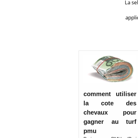
La se
appli
comment utiliser
la cote des
chevaux pour
gagner au turf
pmu