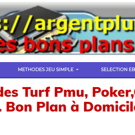
METHODES JEU SIMPLE
SELECTION E
es Turf Pmu, Poker
.. Bon Plan à Domicil